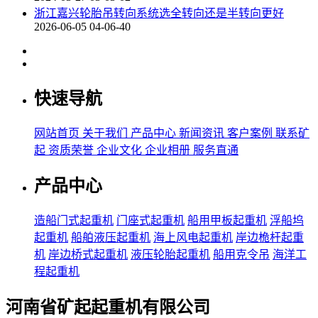
浙江嘉兴轮胎吊转向系统选全转向还是半转向更好
2026-06-05 04-06-40
快速导航
网站首页
关于我们
产品中心
新闻资讯
客户案例
联系矿
起
资质荣誉
企业文化
企业相册
服务直通
产品中心
造船门式起重机
门座式起重机
船用甲板起重机
浮船坞
起重机
船舶液压起重机
海上风电起重机
岸边桅杆起重
机
岸边桥式起重机
液压轮胎起重机
船用克令吊
海洋工
程起重机
河南省矿起起重机有限公司