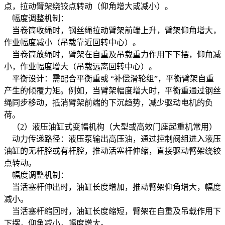
点，拉动臂架绕铰点转动（仰角增大或减小）。
幅度调整机制：
当卷筒收绳时，钢丝绳拉动臂架前端上升，臂架仰角增大，
作业幅度减小（吊载靠近回转中心）。
当卷筒放绳时，臂架在自重及吊载重力作用下下摆，仰角减
小，作业幅度增大（吊载远离回转中心）。
平衡设计：需配合平衡重或 “补偿滑轮组”，平衡臂架自重
产生的倾覆力矩。例如，当臂架幅度增大时，平衡重通过钢丝
绳同步移动，抵消臂架前端的下沉趋势，减少驱动电机的负
荷。
（2）液压油缸式变幅机构（大型或高效门座起重机常用）
动力传递路径：液压泵输出高压油，通过控制阀组进入液压
油缸的无杆腔或有杆腔，推动活塞杆伸缩，直接驱动臂架绕铰
点转动。
幅度调整机制：
当活塞杆伸出时，油缸长度增加，推动臂架仰角增大，幅度
减小。
当活塞杆缩回时，油缸长度缩短，臂架在自重及吊载作用下
下摆，仰角减小，幅度增大。