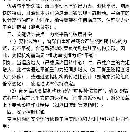
优势与平衡逻辑：液压驱动具有输出力大、调速平稳、响应
快的特点，且油缸本身可通过液压锁实现可靠制动。平衡重的
设计需与油缸推力匹配，确保臂架在任何幅度下，油缸受力处
于合理范围（避免过载）。
三、关键设计要点：力矩平衡与幅度补偿
（1）变幅过程中，臂架自重和吊载会产生绕回转中心的力
矩，若不平衡，会导致驱动装置负荷剧增甚至结构变形。因
此，变幅机构需满足 “恒功率或恒力矩” 平衡 ：
例如，当幅度增大（吊载远离回转中心）时，吊载产生的力矩
增大，此时需通过平衡重的力矩同步增大（如平衡重随幅度增
大而外移），或通过变幅机构的传动比设计（如绳索滑轮组的
倍率变化），使驱动功率保持稳定。
（2）部分高级变幅机构还配备 “幅度补偿装置”，确保变幅
过程中吊载在水平方向匀速移动（而非圆弧运动），避免吊载
上下晃动影响作业精度（如港口装卸集装箱时）。
四、安全控制逻辑
变幅机构的安全运行依赖于幅度限位和力矩限制器的协同作
用：