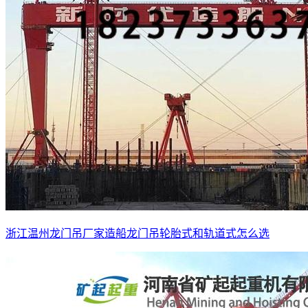
浙江温州龙门吊厂家造船龙门吊轮胎式和轨道式怎么选