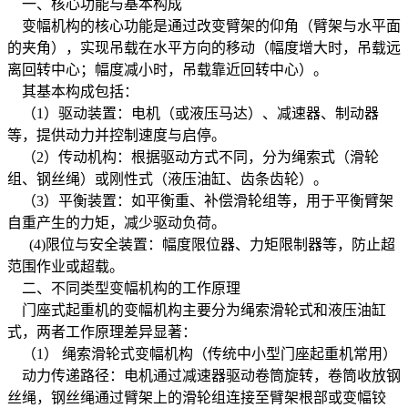
一、核心功能与基本构成
变幅机构的核心功能是通过改变臂架的仰角（臂架与水平面
的夹角），实现吊载在水平方向的移动（幅度增大时，吊载远
离回转中心；幅度减小时，吊载靠近回转中心）。
其基本构成包括：
（1）驱动装置：电机（或液压马达）、减速器、制动器
等，提供动力并控制速度与启停。
（2）传动机构：根据驱动方式不同，分为绳索式（滑轮
组、钢丝绳）或刚性式（液压油缸、齿条齿轮）。
（3）平衡装置：如平衡重、补偿滑轮组等，用于平衡臂架
自重产生的力矩，减少驱动负荷。
(4)限位与安全装置：幅度限位器、力矩限制器等，防止超
范围作业或超载。
二、不同类型变幅机构的工作原理
门座式起重机的变幅机构主要分为绳索滑轮式和液压油缸
式，两者工作原理差异显著：
（1） 绳索滑轮式变幅机构（传统中小型门座起重机常用）
动力传递路径：电机通过减速器驱动卷筒旋转，卷筒收放钢
丝绳，钢丝绳通过臂架上的滑轮组连接至臂架根部或变幅铰