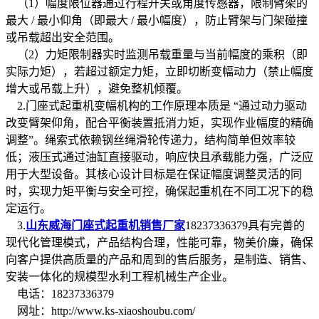
（1）幅度限位器通过行程开关或角度传感器，限制臂架的
最大 / 最小仰角（即最大 / 最小幅度），防止臂架与门架碰撞
或吊载超出安全范围。
（2）力矩限制器实时监测吊载重量与当前幅度的乘积（即
实际力矩），若超过额定力矩，立即切断变幅动力（禁止幅度
增大或吊载上升），避免整机倾覆。
2.门座式起重机变幅机构的工作原理本质是 “通过动力驱动
改变臂架仰角，配合平衡装置抵消力矩，实现作业幅度的精确
调整”。绳索式依赖钢丝绳滑轮传递力，结构简单但效率较
低；液压式通过油缸直接驱动，响应快且承载能力强，广泛应
用于大型设备。其核心设计目标是在保证幅度调整灵活的同
时，实现力矩平衡与安全可控，确保起重机在不同工况下的稳
定运行。
3.
山东威海门座式起重机销售厂家
18237336379具有完善的
现代化管理模式，产品结构合理，性能可靠，物美价廉，确保
向客户提供高质量的产品和周到的售后服务，是制造、销售、
安装一体化的规模型水利工程机械生产企业。
电话：18237336379
网址：http://www.ks-xiaoshoubu.com/