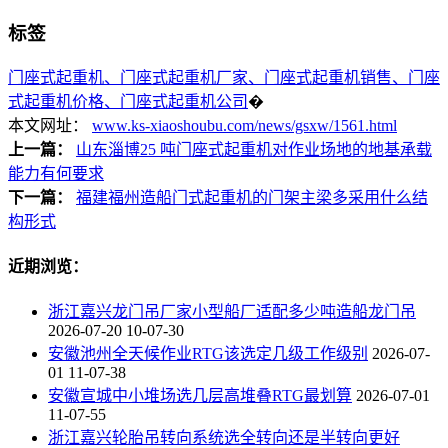
标签
门座式起重机、门座式起重机厂家、门座式起重机销售、门座
式起重机价格、门座式起重机公司
�
本文网址：
www.ks-xiaoshoubu.com/news/gsxw/1561.html
上一篇：
山东淄博25 吨门座式起重机对作业场地的地基承载
能力有何要求
下一篇：
福建福州造船门式起重机的门架主梁多采用什么结
构形式
近期浏览：
浙江嘉兴龙门吊厂家小型船厂适配多少吨造船龙门吊
2026-07-20 10-07-30
安徽池州全天候作业RTG该选定几级工作级别
2026-07-
01 11-07-38
安徽宣城中小堆场选几层高堆叠RTG最划算
2026-07-01
11-07-55
浙江嘉兴轮胎吊转向系统选全转向还是半转向更好