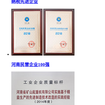
纳税先进企业
河南民营企业100强