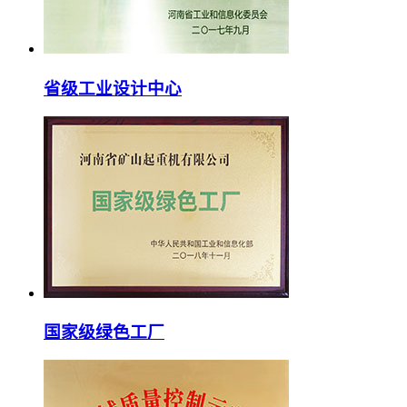
省级工业设计中心
国家级绿色工厂