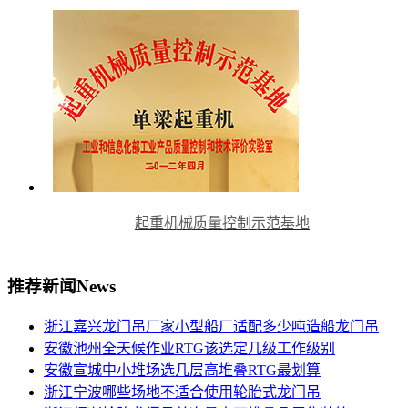
起重机械质量控制示范基地
推荐新闻
News
浙江嘉兴龙门吊厂家小型船厂适配多少吨造船龙门吊
安徽池州全天候作业RTG该选定几级工作级别
安徽宣城中小堆场选几层高堆叠RTG最划算
浙江宁波哪些场地不适合使用轮胎式龙门吊