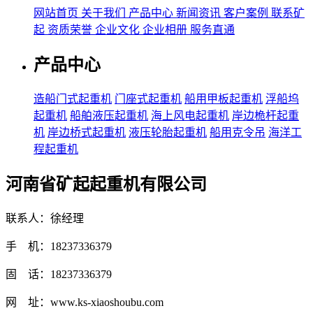
网站首页
关于我们
产品中心
新闻资讯
客户案例
联系矿
起
资质荣誉
企业文化
企业相册
服务直通
产品中心
造船门式起重机
门座式起重机
船用甲板起重机
浮船坞
起重机
船舶液压起重机
海上风电起重机
岸边桅杆起重
机
岸边桥式起重机
液压轮胎起重机
船用克令吊
海洋工
程起重机
河南省矿起起重机有限公司
联系人：徐经理
手 机：18237336379
固 话：18237336379
网 址：www.ks-xiaoshoubu.com