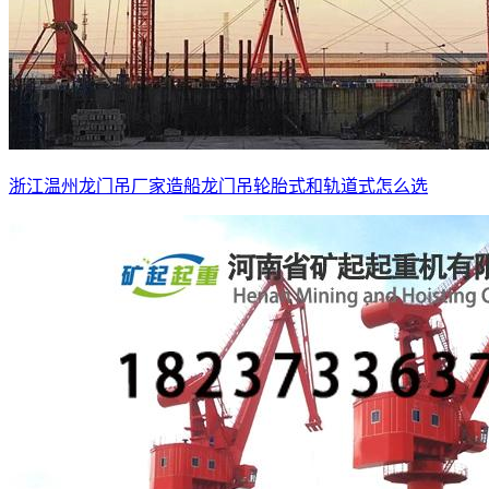
浙江温州龙门吊厂家造船龙门吊轮胎式和轨道式怎么选