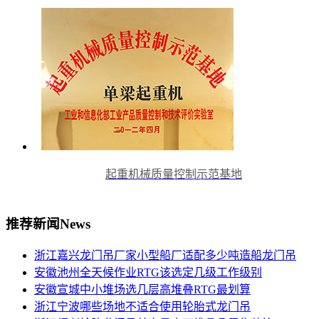
起重机械质量控制示范基地
推荐新闻
News
浙江嘉兴龙门吊厂家小型船厂适配多少吨造船龙门吊
安徽池州全天候作业RTG该选定几级工作级别
安徽宣城中小堆场选几层高堆叠RTG最划算
浙江宁波哪些场地不适合使用轮胎式龙门吊