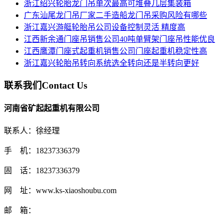
浙江绍兴轮胎龙门吊单次最高可堆叠几层集装箱
广东汕尾龙门吊厂家二手造船龙门吊采购风险有哪些
浙江嘉兴游艇轮胎吊公司设备控制灵活 精度高
江西新余通门座吊销售公司40吨单臂架门座吊性能优良
江西鹰潭门座式起重机销售公司门座起重机稳定性高
浙江嘉兴轮胎吊转向系统选全转向还是半转向更好
联系我们
Contact Us
河南省矿起起重机有限公司
联系人：徐经理
手 机：18237336379
固 话：18237336379
网 址：www.ks-xiaoshoubu.com
邮 箱：